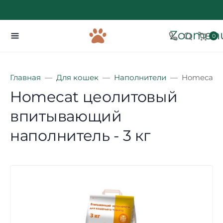
Zoomenu
0
Главная
Для кошек
Наполнители
Homecat ц
Homecat цеолитовый
впитывающий
наполнитель - 3 кг