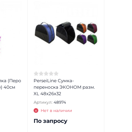
лка (Перо
PerseiLine Сумка-
е) 40см
переноска ЭКОНОМ разм.
XL 48х26х32
Артикул:
48974
Нет в наличии
По запросу