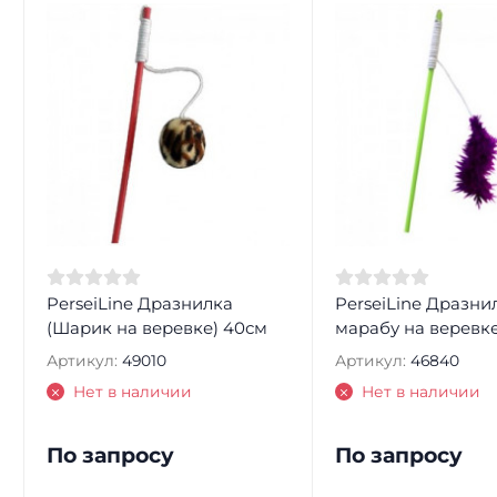
PerseiLine Дразнилка
PerseiLine Дразни
(Шарик на веревке) 40см
марабу на веревк
Артикул:
49010
Артикул:
46840
Нет в наличии
Нет в наличии
По запросу
По запросу