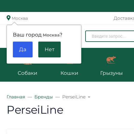
Доставк
Москва
Zoomenu.ru
Ваш город
?
Москва
Собаки
Кошки
Грызуны
Главная
Бренды
PerseiLine
PerseiLine