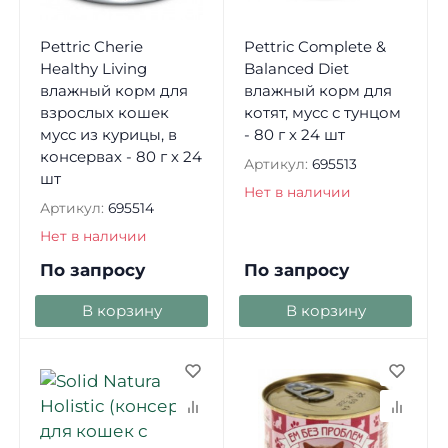
Pettric Cherie
Pettric Complete &
Healthy Living
Balanced Diet
влажный корм для
влажный корм для
взрослых кошек
котят, мусс с тунцом
мусс из курицы, в
- 80 г х 24 шт
консервах - 80 г х 24
Артикул:
695513
шт
Нет в наличии
Артикул:
695514
Нет в наличии
По запросу
По запросу
В корзину
В корзину