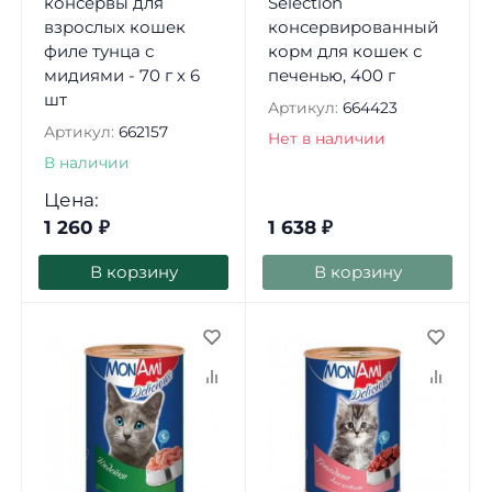
консервы для
Selection
взрослых кошек
консервированный
филе тунца с
корм для кошек с
мидиями - 70 г х 6
печенью, 400 г
шт
Артикул:
664423
Артикул:
662157
Нет в наличии
В наличии
Цена:
1 260
₽
1 638
₽
В корзину
В корзину