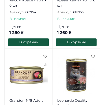
мясом краба - 70 г х
креветками - 70 г х 6
6 шт
шт
Артикул:
662154
Артикул:
662155
В наличии
В наличии
Цена:
Цена:
1 260
₽
1 260
₽
В корзину
В корзину
Grandorf №8 Adult
Leonardo Quality