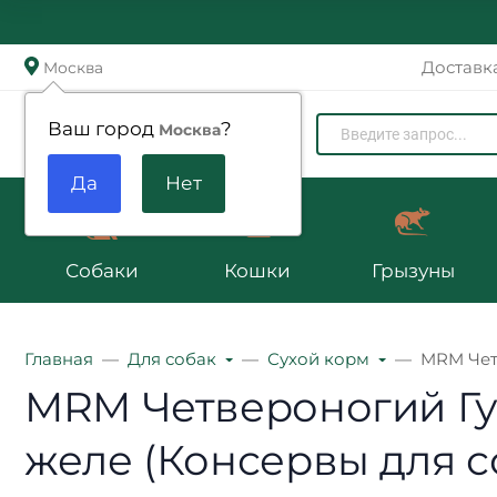
Доставк
Москва
Zoomenu.ru
Ваш город
?
Москва
Собаки
Кошки
Грызуны
Главная
Для собак
Сухой корм
MRM Четв
MRM Четвероногий Гу
желе (Консервы для со