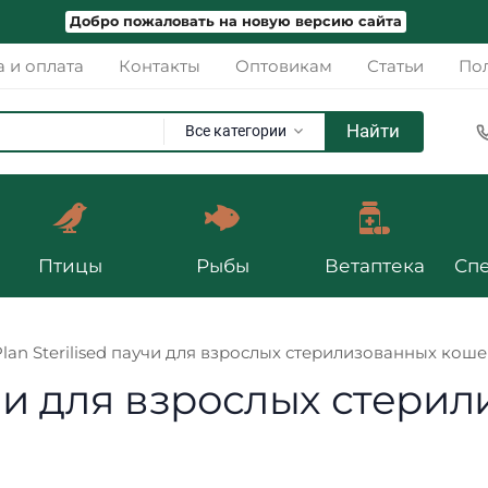
Добро пожаловать на новую версию сайта
а и оплата
Контакты
Оптовикам
Статьи
Пол
Найти
Все категории
Птицы
Рыбы
Ветаптека
Сп
Plan Sterilised паучи для взрослых стерилизованных кошек 
аучи для взрослых стер