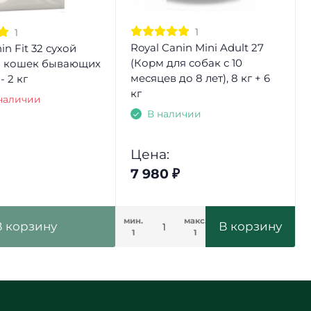
1
1
Royal Canin Mini Adult 27
in Fit 32 сухой
(Корм для собак с 10
я кошек бывающих
месяцев до 8 лет), 8 кг + 6
- 2 кг
кг
 наличии
В наличии
Цена:
7 980
₽
мин.
макс.
В корзину
В корзину
1
1