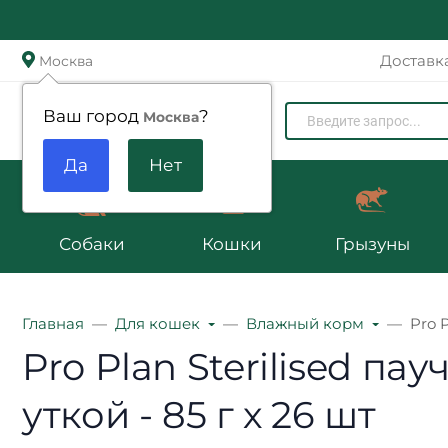
Доставк
Москва
Zoomenu.ru
Ваш город
?
Москва
Собаки
Кошки
Грызуны
Главная
Для кошек
Влажный корм
Pro 
Pro Plan Sterilised п
уткой - 85 г х 26 шт