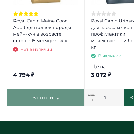
1
Royal Canin Maine Coon
Royal Canin Urinar
Adult для кошек породы
для взрослых кош
мейн-кун в возрасте
профилактики
старше 15 месяцев - 4 кг
мочекаменной бол
кг
Нет в наличии
В наличии
Цена:
4 794
₽
3 072
₽
мин.
В корзину
В
1