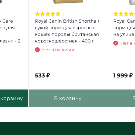
1
y Care
Royal Canin British Shorthair
Royal Can
ек для
сухой корм для взрослых
корм дл
кошек породы британская
на улице 
езни - 2
короткошерстная - 400 г
Нет в
Нет в наличии
533
₽
1 999
₽
 корзину
В корзину