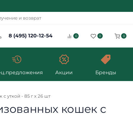
учение и возврат
8 (495) 120-12-54
0
0
0
ец.предложения
Акции
Бренды
с уткой - 85 г х 26 шт
илизованных кошек с