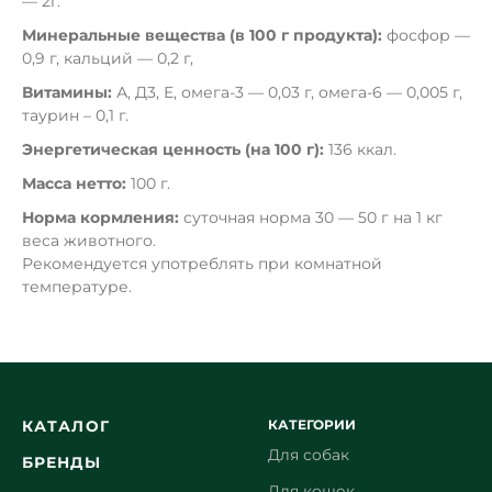
— 2г.
Минеральные вещества (в 100 г продукта):
фосфор —
0,9 г, кальций — 0,2 г,
Витамины:
А, Д3, Е, омега-3 — 0,03 г, омега-6 — 0,005 г,
таурин – 0,1 г.
Энергетическая ценность (на 100 г):
136 ккал.
Масса нетто:
100 г.
Норма кормления:
суточная норма 30 — 50 г на 1 кг
веса животного.
Рекомендуется употреблять при комнатной
температуре.
КАТЕГОРИИ
КАТАЛОГ
Для собак
БРЕНДЫ
Для кошек