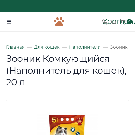
Zoomenu
0
Главная
Для кошек
Наполнители
Зооник Ко
Зооник Комкующийся
(Наполнитель для кошек),
20 л