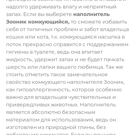
надолго удерживать влагу и неприятный
запах. Если вы выберете
наполнитель
Зооник комкующийся,
то сможете избавить
себя от типичных проблем и забот владельца
кошки или кота, т.к. комкующаяся насыпка в
лоток прекрасно справится с поддержанием
гигиены в туалете, ведь она впитает
жидкость, удержит запах и не будет пачкать
шерсть или лапки вашего любимца. Так же
стоить отметить такое замечательное
свойство комкующего наполнителя Зооник,
как гипоаллергенность, которое особенно
важно для владельцев чувствительных и
привередливых животных. Наполнитель
является абсолютно безопасным
материалом для использования, ведь он
изготовлен из природной глины, без
добавления химикатов. Если вы решили