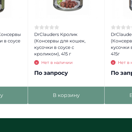
(Консервы
DrClauders Кролик
DrClaude
и в соусе
(Консервы для кошек,
(Консерв
кусочки в соусе с
кусочки в
кроликом), 415 г
415г
Нет в наличии
Нет в
По запросу
По зап
у
В корзину