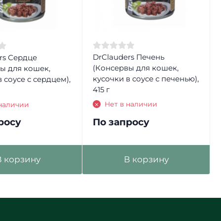
DrClauders Печень
rs Сердце
(Консервы для кошек,
ы для кошек,
кусочки в соусе с печенью),
 соусе с сердцем),
415 г
Нет в наличии
 наличии
росу
По запросу
В корзину
В корзину