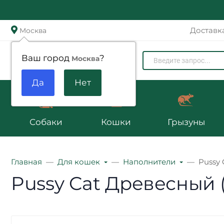
Доставк
Москва
Zoomenu.ru
Ваш город
?
Москва
Собаки
Кошки
Грызуны
Главная
Для кошек
Наполнители
Pussy 
Pussy Cat Древесный (