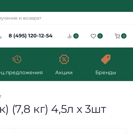
учение и возврат
8 (495) 120-12-54
0
0
0
ец.предложения
Акции
Бренды
т
(7,8 кг) 4,5л х 3шт