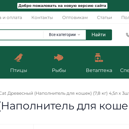
Добро пожаловать на новую версию сайта
а и оплата
Контакты
Оптовикам
Статьи
Пол
Найти
Все категории
Птицы
Рыбы
Ветаптека
Сп
Cat Древесный (Наполнитель для кошек) (7,8 кг) 4,5л х 3ш
Наполнитель для кошек) 