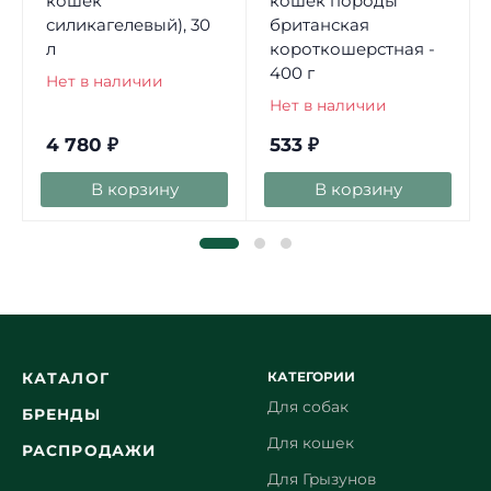
кошек
кошек породы
силикагелевый), 30
британская
л
короткошерстная -
400 г
Нет в наличии
Нет в наличии
4 780
₽
533
₽
В корзину
В корзину
КАТЕГОРИИ
КАТАЛОГ
Для собак
БРЕНДЫ
Для кошек
РАСПРОДАЖИ
Для Грызунов