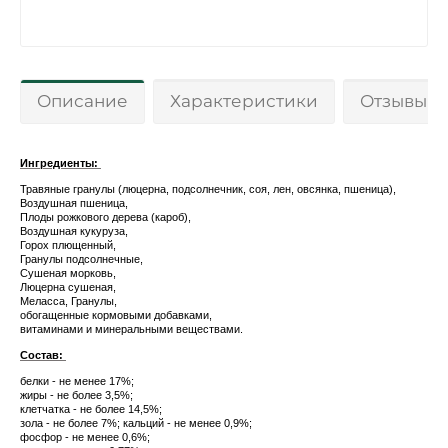
Описание
Характеристики
Отзывы 0
Ингредиенты:
Травяные гранулы (люцерна, подсолнечник, соя, лен, овсянка, пшеница),
Воздушная пшеница,
Плоды рожкового дерева (кароб),
Воздушная кукуруза,
Горох плющенный,
Гранулы подсолнечные,
Сушеная морковь,
Люцерна сушеная,
Меласса, Гранулы,
обогащенные кормовыми добавками,
витаминами и минеральными веществами.
Состав:
белки - не менее 17%;
жиры - не более 3,5%;
клетчатка - не более 14,5%;
зола - не более 7%; кальций - не менее 0,9%;
фосфор - не менее 0,6%;