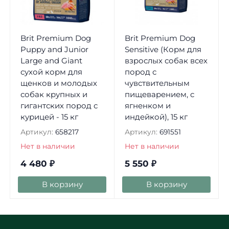
Brit Premium Dog
Brit Premium Dog
Puppy and Junior
Sensitive (Корм для
Large and Giant
взрослых собак всех
сухой корм для
пород с
щенков и молодых
чувствительным
собак крупных и
пищеварением, с
гигантских пород с
ягненком и
курицей - 15 кг
индейкой), 15 кг
Артикул:
658217
Артикул:
691551
Нет в наличии
Нет в наличии
4 480
₽
5 550
₽
В корзину
В корзину