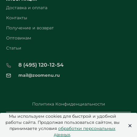
Доставка и оплата
Контакты
Получение и возврат
Оптовикам
Статьи
8 (495) 120-12-54
mail@zoomenu.ru
Политика Конфиденциальности
Мы используем cookies для быстрой и удобной
работы сайта. Продолжая пользоваться сайтом, вы
© 2026 Zoomenu.ru - Все права защищены.
принимаете условия
обработки персональных
welldi.ru
Разработка и дизайн:
данных
.