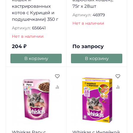
кастрированных
75г х 28шт
котов с Курицей и
Артикул:
46979
подушечками) 350 г
Нет в наличии
Артикул:
656641
Нет в наличии
204
₽
По запросу
В корзину
В корзину
Whiskas Рагу с
Whiskas с Индейкой