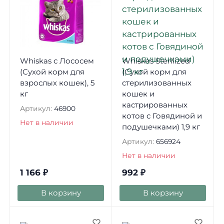
Whiskas с Лососем
Whiskas Sterilized
(Сухой корм для
(Сухой корм для
взрослых кошек), 5
стерилизованных
кг
кошек и
кастрированных
Артикул:
46900
котов с Говядиной и
Нет в наличии
подушечками) 1,9 кг
Артикул:
656924
Нет в наличии
1 166
₽
992
₽
В корзину
В корзину