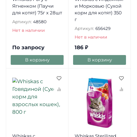
Ягненком (Паучи
и Морковью (Сухой
для котят) 75г х 28шт
корм для котят) 350
г
Артикул:
48580
Артикул:
656429
Нет в наличии
Нет в наличии
По запросу
186
₽
В корзину
В корзину
Whiskas с
Whiskas Sterilized