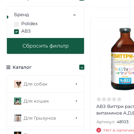
Бренд
Polidex
АВЗ
Каталог
Для собак
Для кошек
АВЗ Виттри рас
витаминов А,D,E
Для Грызунов
Артикул:
48103
Нет в наличи