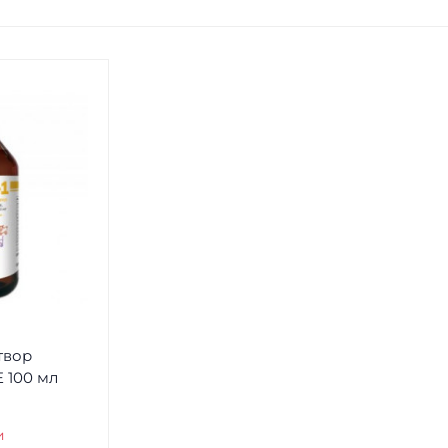
твор
 100 мл
и