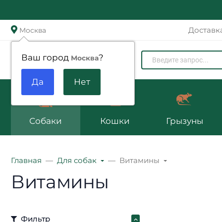
Доставк
Москва
Zoomenu.ru
Ваш город
?
Москва
Собаки
Кошки
Грызуны
Главная
Для собак
Витамины
Витамины
Фильтр