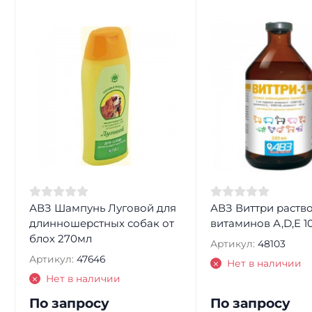
АВЗ Шампунь Луговой для
АВЗ Виттри раств
длинношерстных собак от
витаминов А,D,E 1
блох 270мл
Артикул:
48103
Артикул:
47646
Нет в наличии
Нет в наличии
По запросу
По запросу