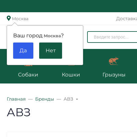
Доставк
Москва
Zoomenu.ru
Ваш город
?
Москва
Собаки
Кошки
Грызуны
Главная
Бренды
АВЗ
АВЗ