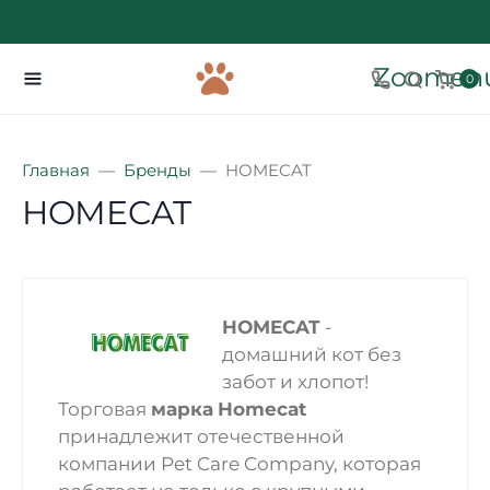
Zoomenu
0
Главная
Бренды
HOMECAT
HOMECAT
HOMECAT
-
домашний кот без
забот и хлопот!
Торговая
марка
Homecat
принадлежит отечественной
компании Pet Care Company, которая