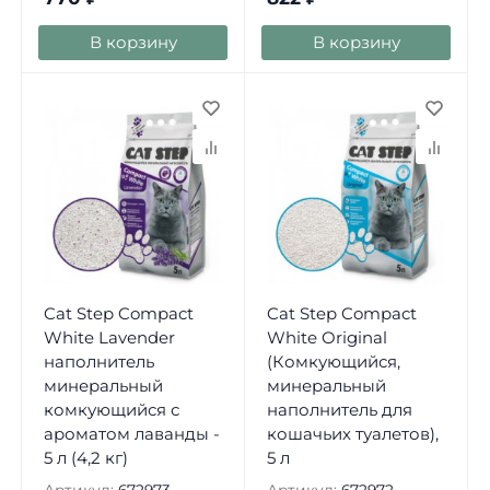
В корзину
В корзину
Cat Step Compact
Cat Step Compact
White Lavеnder
White Original
наполнитель
(Комкующийся,
минеральный
минеральный
комкующийся с
наполнитель для
ароматом лаванды -
кошачьих туалетов),
5 л (4,2 кг)
5 л