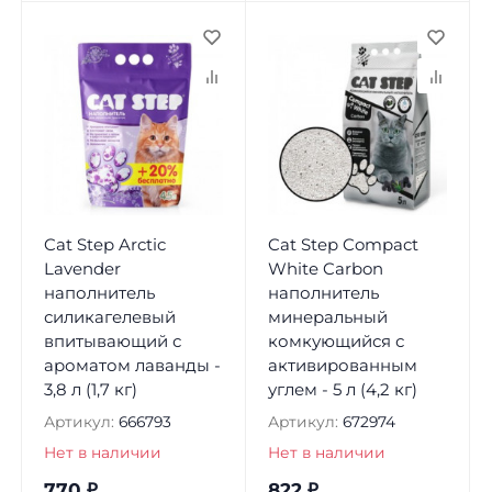
Cat Step Arctic
Cat Step Compact
Lavender
White Carbon
наполнитель
наполнитель
силикагелевый
минеральный
впитывающий с
комкующийся с
ароматом лаванды -
активированным
3,8 л (1,7 кг)
углем - 5 л (4,2 кг)
Артикул:
666793
Артикул:
672974
Нет в наличии
Нет в наличии
770
₽
822
₽