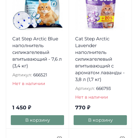
Cat Step Arctic Blue
Cat Step Arctic
наполнитель
Lavender
силикагелевый
наполнитель
впитывающий - 7,6 л
силикагелевый
(3,4 кг)
впитывающий с
ароматом лаванды -
Артикул:
666521
3,8 л (1,7 кг)
Нет в наличии
Артикул:
666793
Нет в наличии
1 450
₽
770
₽
В корзину
В корзину