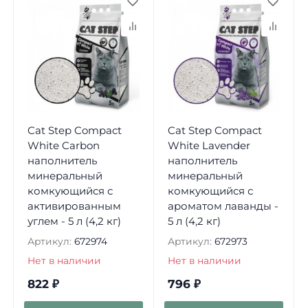
Cat Step Compact
Cat Step Compact
White Carbon
White Lavеnder
наполнитель
наполнитель
минеральный
минеральный
комкующийся с
комкующийся с
активированным
ароматом лаванды -
углем - 5 л (4,2 кг)
5 л (4,2 кг)
Артикул:
672974
Артикул:
672973
Нет в наличии
Нет в наличии
822
₽
796
₽