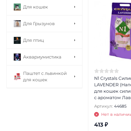
Для кошек
Для Грызунов
Для птиц
Аквариумистика
Паштет с львинкой
N1 Crystals Сил
для кошек
LAVENDER (Нап
для кошек сили
с ароматом Лав
Артикул:
44685
Нет в наличи
413
₽