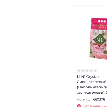
М N1 Crystals
Силикагелевый
(Наполнитель д
силикагелевы), 
Артикул:
660376
Нет в наличи