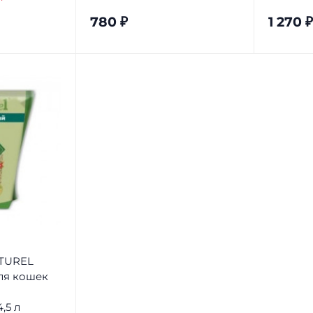
780
₽
1 270
₽
ATUREL
ля кошек
,5 л