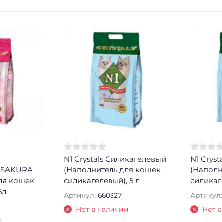
N1 Crystals Силикагелевый
N1 Crys
 SAKURA
(Наполнитель для кошек
(Наполн
ля кошек
силикагелевый), 5 л
силикаге
5л
Артикул:
660327
Артикул:
Нет в наличии
Нет 
и