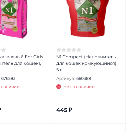
кагелевый For Girls
N1 Compact (Наполнитель
итель для кошек),
для кошек комкующийся),
5 л
676283
Артикул:
660389
в наличии
Нет в наличии
₽
445
₽