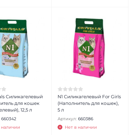
tals Силикагелевый
N1 Силикагелевый For Girls
итель для кошек
(Наполнитель для кошек),
левый), 12,5 л
5 л
660342
Артикул:
660386
в наличии
Нет в наличии