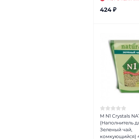
424
₽
М N1 Crystals N
(Наполнитель д
Зеленый чай,
комкующийся) 4