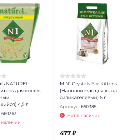
tals NATUREL
М N1 Crystals For Kittens
итель для кошек
(Наполнитель для котят
ный,
силикагелевый) 5 л
ийся) 4,5 л
Артикул:
660385
660363
Нет в наличии
в наличии
477
₽