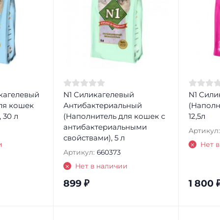
икагелевый
N1 Силикагелевый
N1 Сили
ля кошек
Антибактериальный
(Наполн
 30 л
(Наполнитель для кошек с
12,5л
антибактериальными
Артикул:
свойствами), 5 л
и
Нет 
Артикул:
660373
Нет в наличии
899
₽
1 800