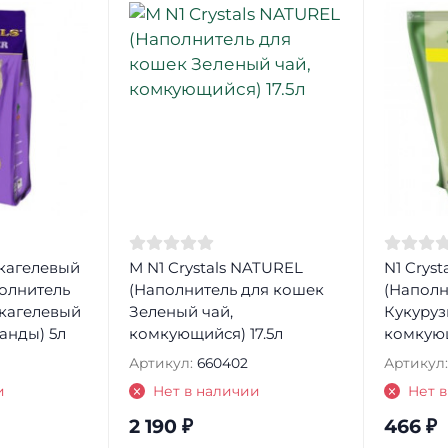
икагелевый
М N1 Crystals NATUREL
N1 Crys
олнитель
(Наполнитель для кошек
(Наполн
кагелевый
Зеленый чай,
Кукуруз
анды) 5л
комкующийся) 17.5л
комкующ
Артикул:
660402
Артикул:
и
Нет в наличии
Нет 
2 190
₽
466
₽