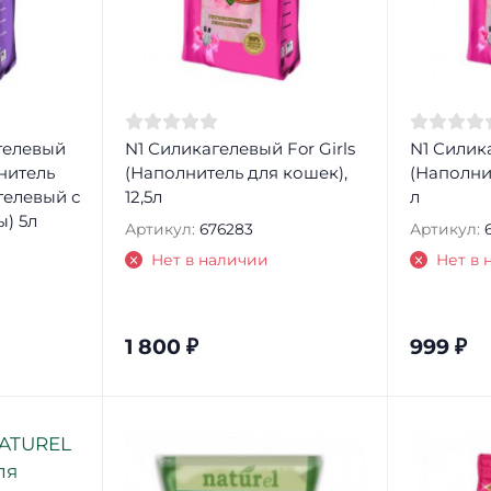
агелевый
N1 Силикагелевый For Girls
N1 Силика
нитель
(Наполнитель для кошек),
(Наполни
гелевый с
12,5л
л
) 5л
Артикул:
676283
Артикул:
Нет в наличии
Нет в 
1 800
₽
999
₽