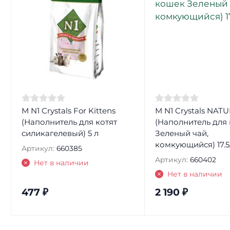
М N1 Crystals For Kittens
М N1 Crystals NAT
(Наполнитель для котят
(Наполнитель для
силикагелевый) 5 л
Зеленый чай,
комкующийся) 17.5
Артикул:
660385
Артикул:
660402
Нет в наличии
Нет в наличии
477
₽
2 190
₽