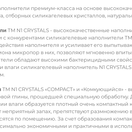
наполнители премиум-класса на основе высококач
а, отборных силикагелевых кристаллов, натураль
ли
ТМ N1 CRYSTALS - высококачественные наполн
 с конкурентами силикагелевые наполнители ТМ 
 действия наполнителя и усиливает его выпытыв
она микропор в них, позволяют мгновенно впитыв
ители обладают высокими бактерицидными свой
ии влаги силикагелевый наполнитель N1 CRYSTALS 
м.
и
ТМ N1 CRYSTALS «COMPACT» и «Комкующийся» - 
товой глины, прошедшей специальную обработку.
и влаги образуется плотный очень компактный к
 неприятный запах, препятствуют размножению в
сятся по помещению. За счет образования компа
симально экономичными и практичными в использ