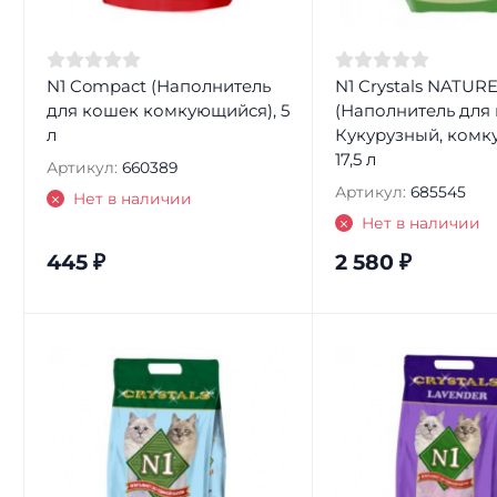
N1 Compact (Наполнитель
N1 Crystals NATUR
для кошек комкующийся), 5
(Наполнитель для
л
Кукурузный, комк
17,5 л
Артикул:
660389
Артикул:
685545
Нет в наличии
Нет в наличии
445
₽
2 580
₽