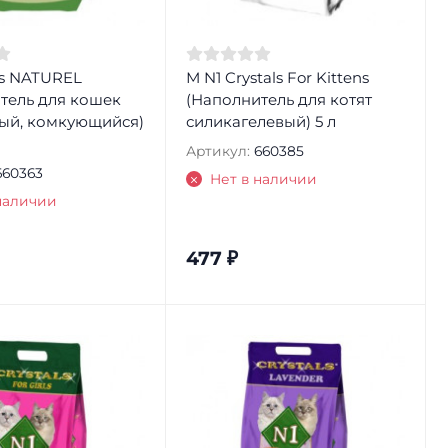
ls NATUREL
М N1 Crystals For Kittens
тель для кошек
(Наполнитель для котят
ый, комкующийся)
силикагелевый) 5 л
Артикул:
660385
660363
Нет в наличии
наличии
477
₽