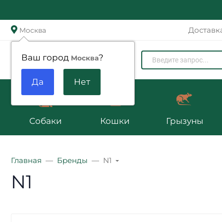
Доставк
Москва
Zoomenu.ru
Ваш город
?
Москва
Собаки
Кошки
Грызуны
Главная
Бренды
N1
N1