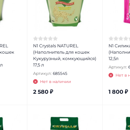
UREL
N1 Crystals NATUREL
N1 Силика
 кошек
(Наполнитель для кошек
(Наполни
Кукурузный, комкующийся)
12,5л
 л
17,5 л
Артикул:
Артикул:
685545
Нет в 
Нет в наличии
2 580
₽
1 800
₽