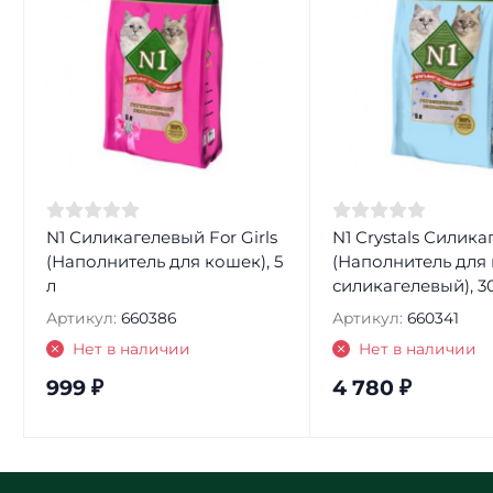
N1 Силикагелевый For Girls
N1 Crystals Силик
(Наполнитель для кошек), 5
(Наполнитель для
л
силикагелевый), 3
Артикул:
660386
Артикул:
660341
Нет в наличии
Нет в наличии
999
₽
4 780
₽