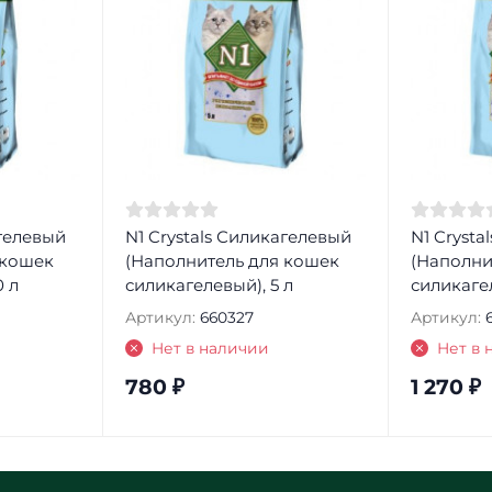
агелевый
N1 Crystals Силикагелевый
N1 Crysta
 кошек
(Наполнитель для кошек
(Наполни
0 л
силикагелевый), 5 л
силикагел
Артикул:
660327
Артикул:
Нет в наличии
Нет в 
780
₽
1 270
₽