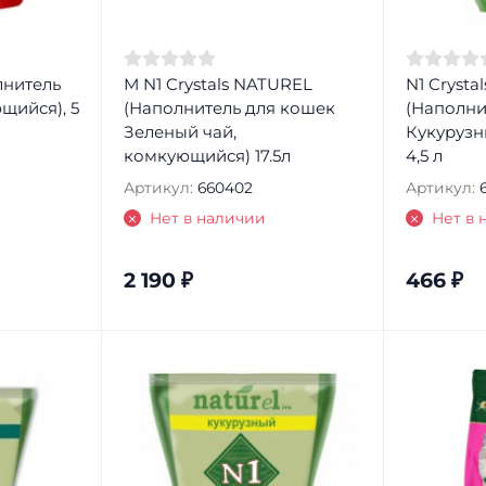
лнитель
М N1 Crystals NATUREL
N1 Crysta
щийся), 5
(Наполнитель для кошек
(Наполни
Зеленый чай,
Кукурузн
комкующийся) 17.5л
4,5 л
Артикул:
660402
Артикул:
Нет в наличии
Нет в 
2 190
₽
466
₽