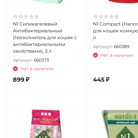
N1 Силикагелевый
N1 Compact (Напо
Антибактериальный
для кошек комкую
(Наполнитель для кошек с
л
антибактериальными
Артикул:
660389
свойствами), 5 л
Нет в наличии
Артикул:
660373
Нет в наличии
899
₽
445
₽