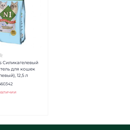
ls Силикагелевый
тель для кошек
евый), 12,5 л
660342
наличии