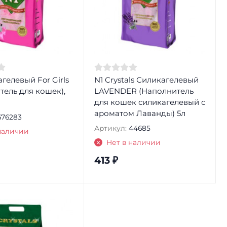
гелевый For Girls
N1 Crystals Силикагелевый
тель для кошек),
LAVENDER (Наполнитель
для кошек силикагелевый с
ароматом Лаванды) 5л
676283
Артикул:
44685
наличии
Нет в наличии
413
₽