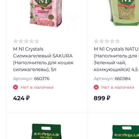
М N1 Crystals
М N1 Crystals NAT
Силикагелевый SAKURA
(Наполнитель для
(Наполнитель для кошек
Зеленый чай,
силикагелевы), 5л
комкующийся) 4,5
Артикул:
660376
Артикул:
660384
Нет в наличии
Нет в наличии
424
₽
899
₽