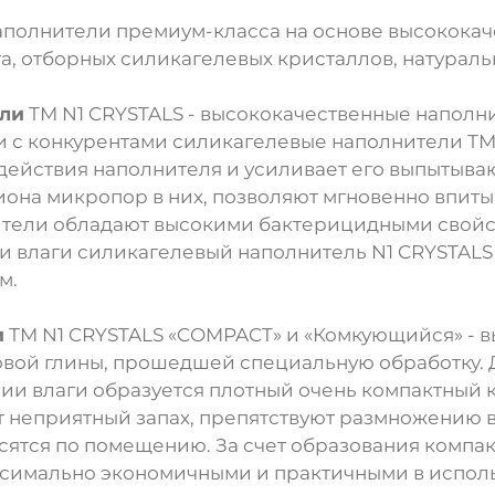
наполнители премиум-класса на основе высококач
а, отборных силикагелевых кристаллов, натураль
ли
ТМ N1 CRYSTALS - высококачественные наполн
 с конкурентами силикагелевые наполнители ТМ 
 действия наполнителя и усиливает его выпытыв
она микропор в них, позволяют мгновенно впитыв
ители обладают высокими бактерицидными свой
ии влаги силикагелевый наполнитель N1 CRYSTALS 
м.
и
ТМ N1 CRYSTALS «COMPACT» и «Комкующийся» - 
товой глины, прошедшей специальную обработку.
и влаги образуется плотный очень компактный к
 неприятный запах, препятствуют размножению в
сятся по помещению. За счет образования компа
симально экономичными и практичными в использ